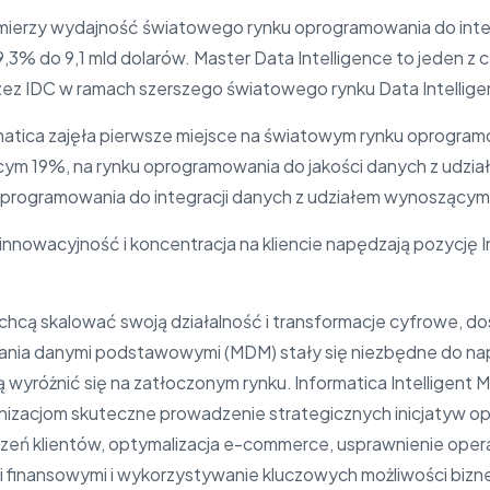
ierzy wydajność światowego rynku oprogramowania do integrac
 9,3% do 9,1 mld dolarów. Master Data Intelligence to jeden 
zez IDC w ramach szerszego światowego rynku Data Intellige
atica zajęła pierwsze miejsce na światowym rynku oprogram
ym 19%, na rynku oprogramowania do jakości danych z udzi
programowania do integracji danych z udziałem wynoszący
nnowacyjność i koncentracja na kliencie napędzają pozycję In
 chcą skalować swoją działalność i transformacje cyfrowe, d
zania danymi podstawowymi (MDM) stały się niezbędne do na
ą wyróżnić się na zatłoczonym rynku. Informatica Intelligent 
nizacjom skuteczne prowadzenie strategicznych inicjatyw opa
eń klientów, optymalizacja e-commerce, usprawnienie opera
i finansowymi i wykorzystywanie kluczowych możliwości biz