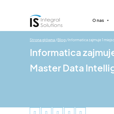
O nas
Strona główna
/
Blog
/
Informatica zajmuje 1 miej
Informatica zajmuj
Master Data Intell