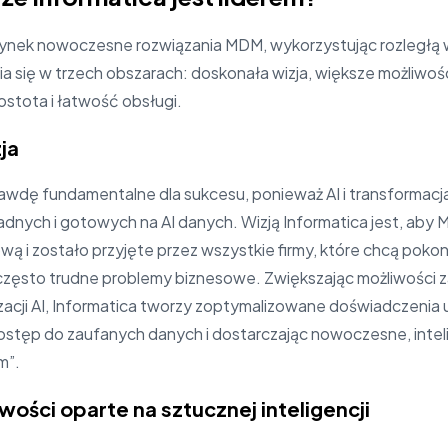
ynek nowoczesne rozwiązania MDM, wykorzystując rozległą w
ia się w trzech obszarach: doskonała wizja, większe możliw
rostota i łatwość obsługi.
ja
awdę fundamentalne dla sukcesu, ponieważ AI i transformacja
dnych i gotowych na AI danych. Wizją Informatica jest, aby
wą i zostało przyjęte przez wszystkie firmy, które chcą pok
 często trudne problemy biznesowe. Zwiększając możliwości 
cji AI, Informatica tworzy zoptymalizowane doświadczenia 
tęp do zaufanych danych i dostarczając nowoczesne, intel
m”.
ości oparte na sztucznej inteligencji