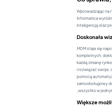
Wprowadzając na r
Informatica wyróżn
inteligencją oraz p
Doskonała wiz
MDM staje się napr
kompletnych, dokła
każdą zmianę rynko
i rozwiązać swoje,
pomocą automatyza
samoobsługowy dos
„wszystko w jedny
Większe możliw