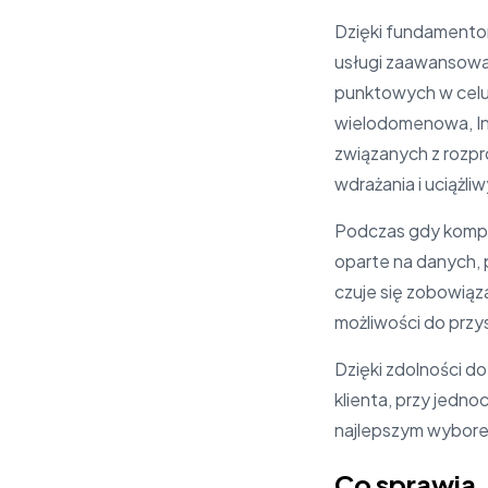
Dzięki fundamentom
usługi zaawansowa
punktowych w celu 
wielodomenowa, In
związanych z rozp
wdrażania i uciążl
Podczas gdy kompl
oparte na danych, 
czuje się zobowiąz
możliwości do przy
Dzięki zdolności d
klienta, przy jedn
najlepszym wyborem
Co sprawia, 