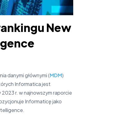
 rankingu New
ligence
nia danymi głównymi (
MDM
)
órych Informatica jest
 2023 r. w najnowszym raporcie
zycjonuje Informaticę jako
telligence.