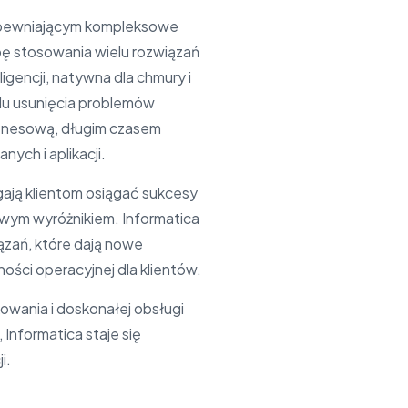
apewniającym kompleksowe
ę stosowania wielu rozwiązań
gencji, natywna dla chmury i
lu usunięcia problemów
iznesową, długim czasem
ych i aplikacji.
ają klientom osiągać sukcesy
zowym wyróżnikiem. Informatica
ązań, które dają nowe
ości operacyjnej dla klientów.
kowania i doskonałej obsługi
Informatica staje się
i.