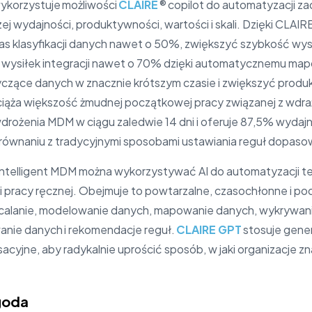
ykorzystuje możliwości
CLAIRE
® copilot do automatyzacji za
ej wydajności, produktywności, wartości i skali. Dzięki CLAI
zas klasyfikacji danych nawet o 50%, zwiększyć szybkość w
ć wysiłek integracji nawet o 70% dzięki automatycznemu ma
yczące danych w znacznie krótszym czasie i zwiększyć prod
ciąża większość żmudnej początkowej pracy związanej z wdr
rożenia MDM w ciągu zaledwie 14 dni i oferuje 87,5% wydajn
ównaniu z tradycyjnymi sposobami ustawiania reguł dopaso
 Intelligent MDM można wykorzystywać AI do automatyzacji t
i pracy ręcznej. Obejmuje to powtarzalne, czasochłonne i pod
lanie, modelowanie danych, mapowanie danych, wykrywanie a
anie danych i rekomendacje reguł.
CLAIRE GPT
stosuje gene
cyjne, aby radykalnie uprościć sposób, w jaki organizacje zna
goda