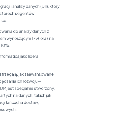
ji i analizy danych (DII), który
z czterech segentów
nce.
owania do analizy danych z
ałem wynoszącym 17% oraz na
m 10%.
formatica jako lidera
ostrzegają, jak zaawansowane
pędzania ich rozwoju—
MDM jest specjalnie stworzony,
rtych na danych, takich jak
cji łańcucha dostaw,
nesowych.