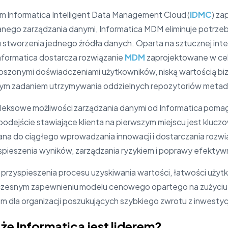
 Informatica Intelligent Data Management Cloud (
IDMC
) z
nego zarządzania danymi, Informatica MDM eliminuje potrzeb
stworzenia jednego źródła danych. Oparta na sztucznej inteli
formatica dostarcza rozwiązanie
MDM
zaprojektowane w ce
roszonymi doświadczeniami użytkowników, niską wartością b
iwym zadaniem utrzymywania oddzielnych repozytoriów metadan
eksowe możliwości zarządzania danymi od Informatica pomag
podejście stawiające klienta na pierwszym miejscu jest kluc
ana do ciągłego wprowadzania innowacji i dostarczania rozwi
spieszenia wyników, zarządzania ryzykiem i poprawy efektywn
o przyspieszenia procesu uzyskiwania wartości, łatwości użyt
oczesnym zapewnieniu modelu cenowego opartego na zużyciu, 
 dla organizacji poszukujących szybkiego zwrotu z inwestycj
że ​​Informatica jest liderem?