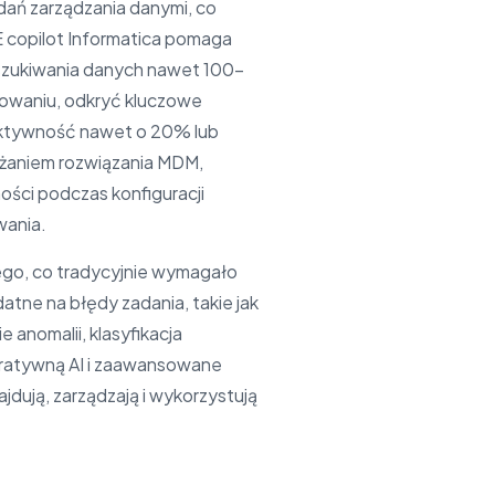
dań zarządzania danymi, co
RE copilot Informatica pomaga
yszukiwania danych nawet 100-
powaniu, odkryć kluczowe
uktywność nawet o 20% lub
ażaniem rozwiązania MDM,
ości podczas konfiguracji
wania.
ego, co tradycyjnie wymagało
atne na błędy zadania, takie jak
nomalii, klasyfikacja
ratywną AI i zaawansowane
jdują, zarządzają i wykorzystują