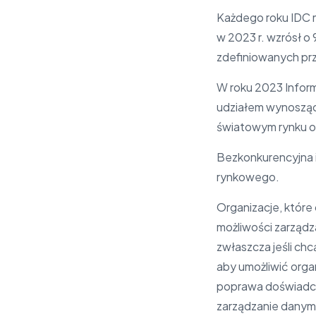
Każdego roku IDC m
w 2023 r. wzrósł o
zdefiniowanych pr
W roku 2023 Inform
udziałem wynosząc
światowym rynku o
Bezkonkurencyjna i
rynkowego.
Organizacje, które
możliwości zarząd
zwłaszcza jeśli chc
aby umożliwić orga
poprawa doświadcz
zarządzanie danym