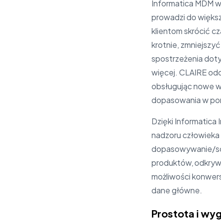
Informatica MDM w
prowadzi do większ
klientom skrócić c
krotnie, zmniejszy
spostrzeżenia dot
więcej. CLAIRE od
obsługując nowe wd
dopasowania w por
Dzięki Informatica
nadzoru człowieka 
dopasowywanie/sca
produktów, odkryw
możliwości konwersa
dane główne.
Prostota i wy