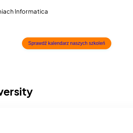
niach Informatica
Sprawdź kalendarz naszych szkoleń
versity