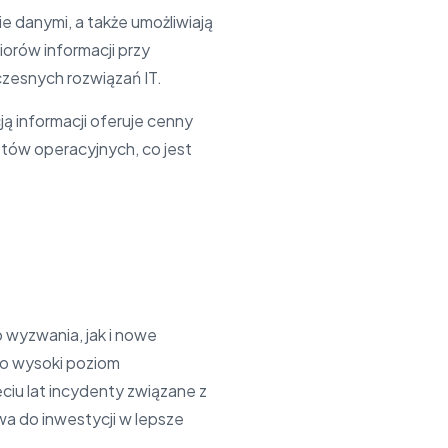
e danymi, a także umożliwiają
rów informacji przy
esnych rozwiązań IT.
ą informacji oferuje cenny
ztów operacyjnych, co jest
?
o wyzwania, jak i nowe
ć o wysoki poziom
ciu lat incydenty związane z
a do inwestycji w lepsze