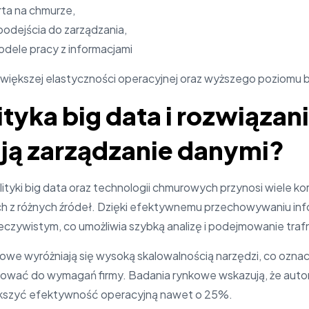
rta na chmurze,
odejścia do zarządzania,
dele pracy z informacjami
o większej elastyczności operacyjnej oraz wyższego poziom
lityka big data i rozwiąz
ją zarządzanie danymi?
tyki big data oraz technologii chmurowych przynosi wiele korz
ch z różnych źródeł. Dzięki efektywnemu przechowywaniu in
eczywistym, co umożliwia szybką analizę i podejmowanie traf
we wyróżniają się wysoką skalowalnością narzędzi, co ozna
ować do wymagań firmy. Badania rynkowe wskazują, że automa
kszyć efektywność operacyjną nawet o 25%.