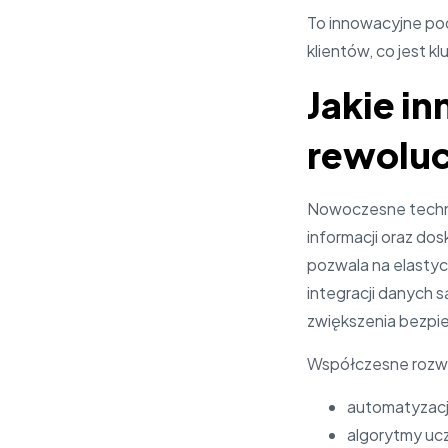
To innowacyjne po
klientów, co jest 
Jakie i
rewoluc
Nowoczesne technol
informacji oraz do
pozwala na elastyc
integracji danych s
zwiększenia bezp
Współczesne rozwią
automatyzacj
algorytmy uc