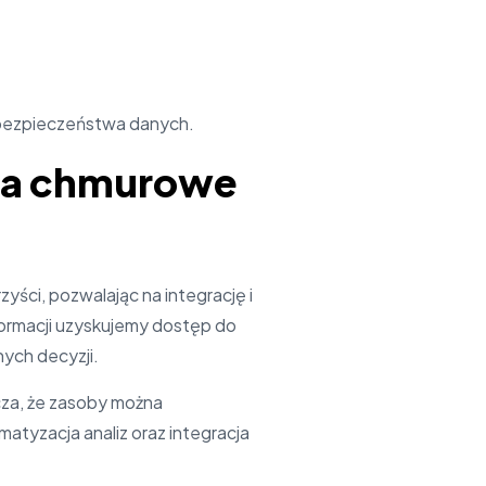
u bezpieczeństwa danych.
ania chmurowe
yści, pozwalając na integrację i
formacji uzyskujemy dostęp do
nych decyzji.
cza, że zasoby można
tyzacja analiz oraz integracja