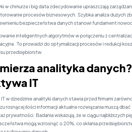
yki w chmurze i big data zdecydowanie upraszczają zarządzani
orowanie procesów biznesowych. Szybka analiza dużych zbio
wnieniu bezpieczeństwa danych stanowi fundament nowocz
wanie inteligentnych algorytmów w połączeniu z centralizacj
cyjne. To prowadzi do optymalizacji procesów i redukcji kos
su przedsiębiorstw.
mierza analityka danych
tywa IT
IT w dziedzinie analityki danych stawia przed firmami zarówn
zu rosnącej ilości informacji aktualne rozwiązania muszą dba
z prywatności. Badania wskazują, że w ciągu najbliższych pię
eczeństwa mogą wzrosnąć o 20%, co skłania przedsiębiorstw
az szyfrowanie danych.