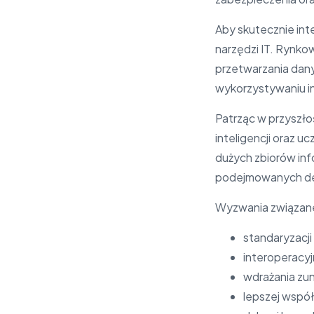
Aby skutecznie int
narzędzi IT. Rynk
przetwarzania dan
wykorzystywaniu in
Patrząc w przyszło
inteligencji oraz 
dużych zbiorów info
podejmowanych dec
Wyzwania związane 
standaryzacj
interoperacyj
wdrażania zu
lepszej współ