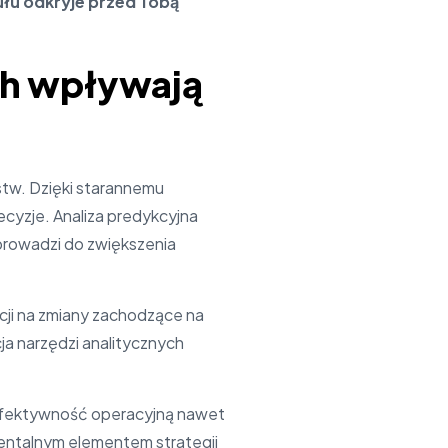
ułu odkryje przed Tobą
ch wpływają
stw. Dzięki starannemu
cyzje. Analiza predykcyjna
 prowadzi do zwiększenia
kcji na zmiany zachodzące na
ja narzędzi analitycznych
efektywność operacyjną nawet
mentalnym elementem strategii