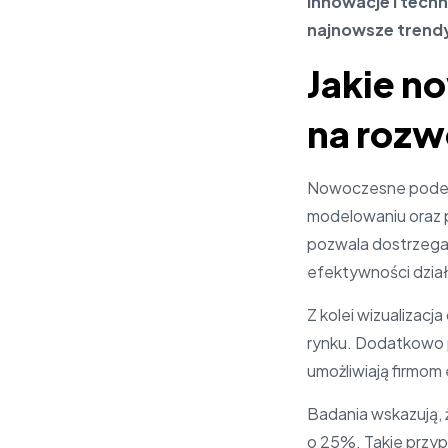
innowacje i techn
najnowsze trendy 
Jakie n
na rozw
Nowoczesne podejśc
modelowaniu oraz 
pozwala dostrzegać
efektywności dział
Z kolei wizualizacj
rynku. Dodatkowo p
umożliwiają firmom
Badania wskazują,
o 25%. Takie przyp