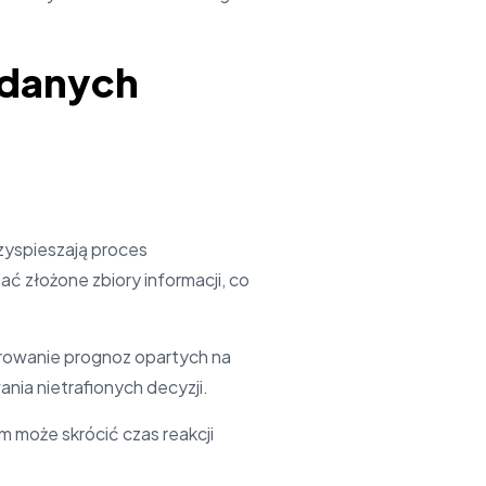
 danych
zyspieszają proces
 złożone zbiory informacji, co
erowanie prognoz opartych na
nia nietrafionych decyzji.
m może skrócić czas reakcji