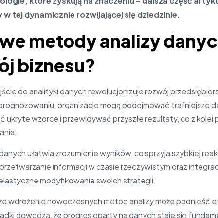
ologie, które zyskują na znaczeniu – dalsza część artyk
w tej dynamicznie rozwijającej się dziedzinie.
owe metody analizy dany
ój biznesu?
ie do analityki danych rewolucjonizuje rozwój przedsiębior
prognozowaniu, organizacje mogą podejmować trafniejsze de
 ukryte wzorce i przewidywać przyszłe rezultaty, co z kolei
ania.
a danych ułatwia zrozumienie wyników, co sprzyja szybkiej rea
rzetwarzanie informacji w czasie rzeczywistym oraz integrac
 elastyczne modyfikowanie swoich strategii.
 że wdrożenie nowoczesnych metod analizy może podnieść 
adki dowodzą, że progres oparty na danych staje się funda