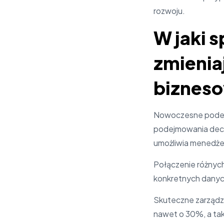
rozwoju.
W jaki 
zmienia
biznes
Nowoczesne podejśc
podejmowania decyz
umożliwia menedże
Połączenie różnych
konkretnych danych
Skuteczne zarządza
nawet o 30%, a tak