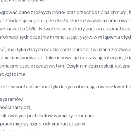
egrować dane z różnych źródeł oraz przechodzić na chmurę,
owe tendencje sugerują, że elastyczne rozwiązania chmurow
ych nawet o 25%. Nowatorskie metody analizy i automatyzac
formacji, jednocześnie minimalizując ryzyko wystąpienia błęd
ść, analityka danych będzie coraz bardziej związana z rozwoj
uczenia maszynowego. Takie innowacje poprawiają integrację da
rmacji w czasie rzeczywistym. Dzięki nim czas reakcji jest zn
yzji rośnie.
z IT w kontekście analityki danych obejmują również kwestie
i systemów,
ności narzędzi,
nifikowanych protokołów wymiany informacji,
pracy między różnorodnymi narzędziami,