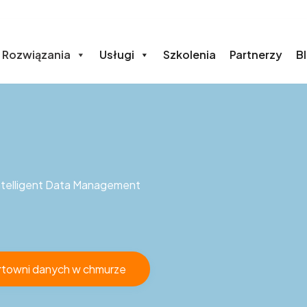
Rozwiązania
Usługi
Szkolenia
Partnerzy
B
Intelligent Data Management
urtowni danych w chmurze