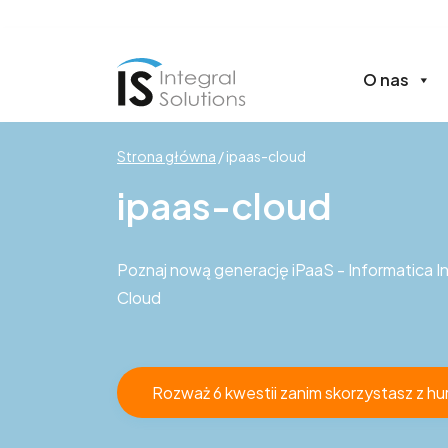
O nas
Strona główna
/
ipaas-cloud
ipaas-cloud
Poznaj nową generację iPaaS - Informatica 
Cloud
Rozważ 6 kwestii zanim skorzystasz z h