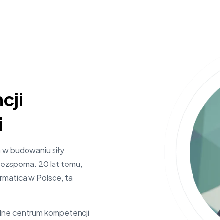
cji
i
a w budowaniu siły
 bezsporna. 20 lat temu,
rmatica w Polsce, ta
silne centrum kompetencji