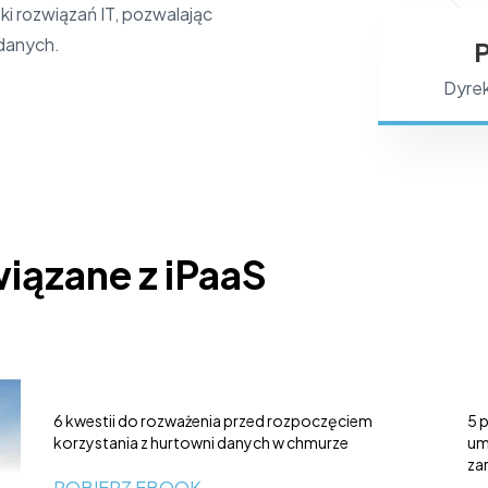
ki rozwiązań IT, pozwalając
danych.
Dyrek
wiązane z iPaaS
6 kwestii do rozważenia przed rozpoczęciem
5 
korzystania z hurtowni danych w chmurze
um
za
POBIERZ EBOOK