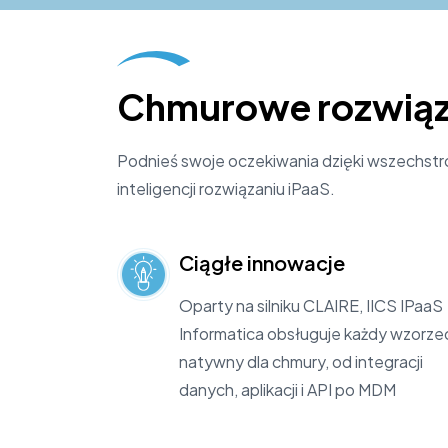
Chmurowe rozwiąza
Podnieś swoje oczekiwania dzięki wszechstro
inteligencji rozwiązaniu iPaaS.
Ciągłe innowacje
Oparty na silniku CLAIRE, IICS IPaaS
Informatica obsługuje każdy wzorze
natywny dla chmury, od integracji
danych, aplikacji i API po MDM